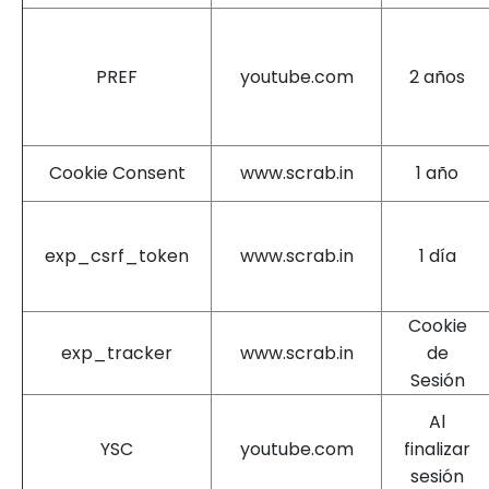
PREF
youtube.com
2 años
Cookie Consent
www.scrab.in
1 año
exp_csrf_token
www.scrab.in
1 día
Cookie
exp_tracker
www.scrab.in
de
Sesión
Al
YSC
youtube.com
finalizar
sesión