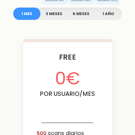
AHORRA 14%
AHORRA 34%
AHORRA 50%
1 MES
3 MESES
6 MESES
1 AÑO
FREE
0
€
POR USUARIO/MES
scans diarios
500