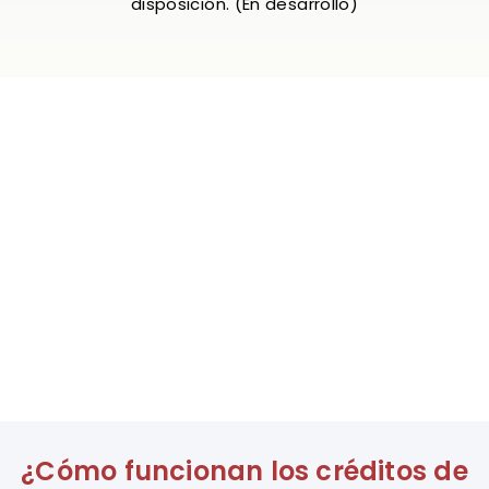
disposición. (En desarrollo)
Nunca una herramienta fue tan
sencilla
Obtén 500 visitas por día y 1500 scans con un plan
gratuito. Con cada visita puedes realizar
invitaciones, mensajes, endorsement ¡y mucho
más!
VER PLANES
¿Cómo funcionan los créditos de